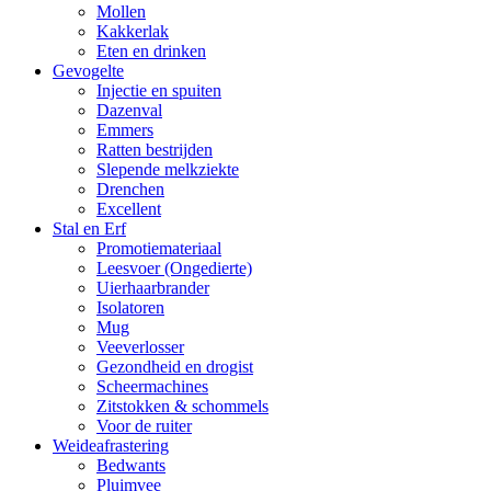
Mollen
Kakkerlak
Eten en drinken
Gevogelte
Injectie en spuiten
Dazenval
Emmers
Ratten bestrijden
Slepende melkziekte
Drenchen
Excellent
Stal en Erf
Promotiemateriaal
Leesvoer (Ongedierte)
Uierhaarbrander
Isolatoren
Mug
Veeverlosser
Gezondheid en drogist
Scheermachines
Zitstokken & schommels
Voor de ruiter
Weideafrastering
Bedwants
Pluimvee