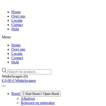
Home
Over ons
Locatie
Contact
Hulp
Menu
Home
Over ons
Locatie
Contact
Hulp
Producten
zoeken
Winkelwagen
(0)
€
0,00
0
Winkelwagen
Rund
Sluit Rund
Open Rund
Afkalven
Bolussen en mineralen