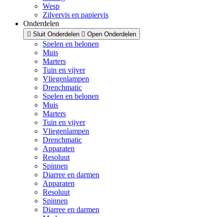
Wesp
Zilvervis en papiervis
Onderdelen
Sluit Onderdelen
Open Onderdelen
Spelen en belonen
Muis
Marters
Tuin en vijver
Vliegenlampen
Drenchmatic
Spelen en belonen
Muis
Marters
Tuin en vijver
Vliegenlampen
Drenchmatic
Apparaten
Resoluut
Spinnen
Diarree en darmen
Apparaten
Resoluut
Spinnen
Diarree en darmen