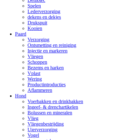
Demotec
Spelen
Lederverzorging
dekens en dekjes
Drukspuit
Kooien
Paard
Verzorging
Ontsmetting en reiniging
Injectie en markeren
Vliegen
Schoppen
Bezems en harken
Vplast
Wering
Productintroducties
Aflammeren
Hond
Voerbakken en drinkbakken
Ingeef- & drenchartikelen
Bolussen en mineralen
Vlieg
Vliegenbestrijding
Uierverzorging
Vogel