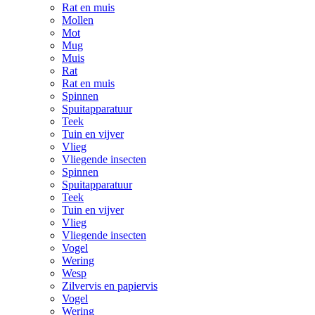
Rat en muis
Mollen
Mot
Mug
Muis
Rat
Rat en muis
Spinnen
Spuitapparatuur
Teek
Tuin en vijver
Vlieg
Vliegende insecten
Spinnen
Spuitapparatuur
Teek
Tuin en vijver
Vlieg
Vliegende insecten
Vogel
Wering
Wesp
Zilvervis en papiervis
Vogel
Wering