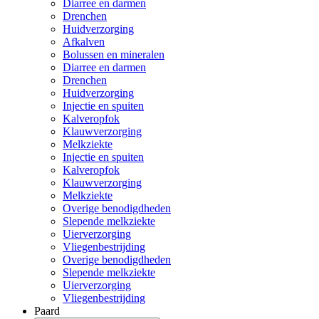
Diarree en darmen
Drenchen
Huidverzorging
Afkalven
Bolussen en mineralen
Diarree en darmen
Drenchen
Huidverzorging
Injectie en spuiten
Kalveropfok
Klauwverzorging
Melkziekte
Injectie en spuiten
Kalveropfok
Klauwverzorging
Melkziekte
Overige benodigdheden
Slepende melkziekte
Uierverzorging
Vliegenbestrijding
Overige benodigdheden
Slepende melkziekte
Uierverzorging
Vliegenbestrijding
Paard