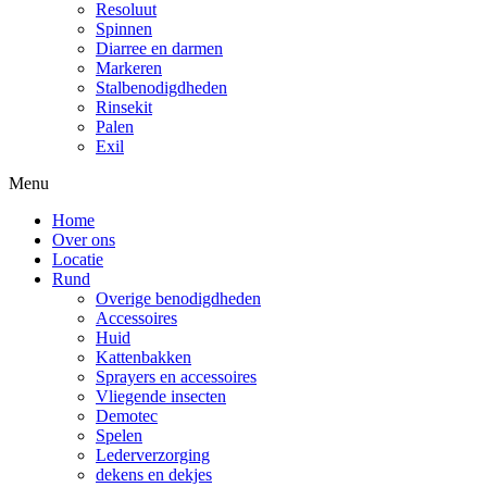
Resoluut
Spinnen
Diarree en darmen
Markeren
Stalbenodigdheden
Rinsekit
Palen
Exil
Menu
Home
Over ons
Locatie
Rund
Overige benodigdheden
Accessoires
Huid
Kattenbakken
Sprayers en accessoires
Vliegende insecten
Demotec
Spelen
Lederverzorging
dekens en dekjes