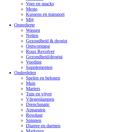
Voer en snacks
Mesto
Kussens en transport
Mijt
Ongedierte
Wassen
Netten
Gezondheid & drogist
Ontworming
Roux Revolver
Gezondheid/drogist
Voeding
Supplementen
Onderdelen
Spelen en belonen
Muis
Marters
Tuin en vijver
Vliegenlampen
Drenchmatic
Apparaten
Resoluut
Spinnen
Diarree en darmen
Markeren