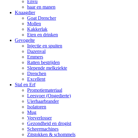
Envu
haar en manen
Knaagdier
Goat Drencher
Mollen
Kakkerlak
Eten en drinken
Gevogelte
Injectie en spuiten
Dazenval
Emmers
Ratten bestrijden
Slepende melkziekte
Drenchen
Excellent
Stal en Erf
Promotiemateriaal
Leesvoer (Ongedierte)
Uierhaarbrander
Isolatoren
Mug
Veeverlosser
Gezondheid en drogist
Scheermachines
Zitstokken & schommels