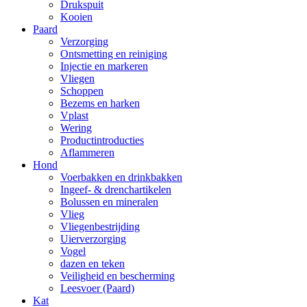
Drukspuit
Kooien
Paard
Verzorging
Ontsmetting en reiniging
Injectie en markeren
Vliegen
Schoppen
Bezems en harken
Vplast
Wering
Productintroducties
Aflammeren
Hond
Voerbakken en drinkbakken
Ingeef- & drenchartikelen
Bolussen en mineralen
Vlieg
Vliegenbestrijding
Uierverzorging
Vogel
dazen en teken
Veiligheid en bescherming
Leesvoer (Paard)
Kat