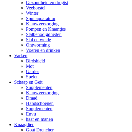
Gezondheid en drogist
Veeborstel
Winter
Spuitapparatuur
Klauwverzorging
Pompen en Kraantjes
Stalbenodigdheden
Stal en weide
Ontworming
Voeren en drinken
Varken
Birdshield
Mot
Gardes
Spelen
Schaap en Geit
Supplementen
Klauwverzorging
Draad
Handschoenen
Supplementen
Envu
haar en manen
Knaagdier
Goat Drencher