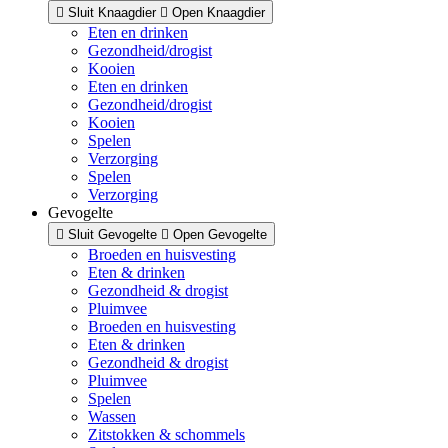
Sluit Knaagdier
Open Knaagdier
Eten en drinken
Gezondheid/drogist
Kooien
Eten en drinken
Gezondheid/drogist
Kooien
Spelen
Verzorging
Spelen
Verzorging
Gevogelte
Sluit Gevogelte
Open Gevogelte
Broeden en huisvesting
Eten & drinken
Gezondheid & drogist
Pluimvee
Broeden en huisvesting
Eten & drinken
Gezondheid & drogist
Pluimvee
Spelen
Wassen
Zitstokken & schommels