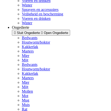
Voeren en drinken
Winter
Sprayers en accessoires
Veiligheid en bescherming
Voeren en drinken
Winter
Ongedierte
Sluit Ongedierte
Open Ongedierte
Bedwants
Houtworm/boktor
Kakkerlak
Marters
Mier
Mijt
Bedwants
Houtworm/boktor
Kakkerlak
Marters
Mier
Mijt
Mollen
Mot
Mug
Muis
Rat