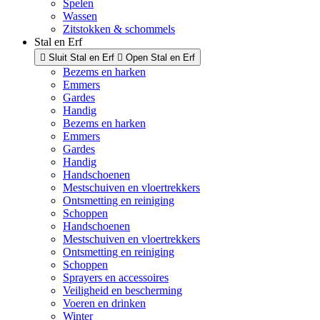
Spelen
Wassen
Zitstokken & schommels
Stal en Erf
Sluit Stal en Erf
Open Stal en Erf
Bezems en harken
Emmers
Gardes
Handig
Bezems en harken
Emmers
Gardes
Handig
Handschoenen
Mestschuiven en vloertrekkers
Ontsmetting en reiniging
Schoppen
Handschoenen
Mestschuiven en vloertrekkers
Ontsmetting en reiniging
Schoppen
Sprayers en accessoires
Veiligheid en bescherming
Voeren en drinken
Winter