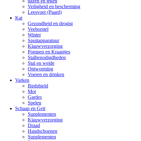
dazen en teken
Veiligheid en bescherming
Leesvoer (Paard)
Kat
Gezondheid en drogist
Veeborstel
Winter
Spuitapparatuur
Klauwverzorging
Pompen en Kraantjes
Stalbenodigdheden
Stal en weide
Ontworming
Voeren en drinken
Varken
Birdshield
Mot
Gardes
Spelen
Schaap en Geit
Supplementen
Klauwverzorging
Draad
Handschoenen
Supplementen