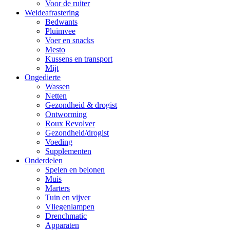
Voor de ruiter
Weideafrastering
Bedwants
Pluimvee
Voer en snacks
Mesto
Kussens en transport
Mijt
Ongedierte
Wassen
Netten
Gezondheid & drogist
Ontworming
Roux Revolver
Gezondheid/drogist
Voeding
Supplementen
Onderdelen
Spelen en belonen
Muis
Marters
Tuin en vijver
Vliegenlampen
Drenchmatic
Apparaten