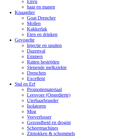
Envu
haar en manen
Knaagdier
Goat Drencher
Mollen
Kakkerlak
Eten en drinken
Gevogelte
Injectie en spuiten
Dazenval
Emmers
Ratten bestrijden
Slepende melkziekte
Drenchen
Excellent
Stal en Erf
Promotiemateriaal
Leesvoer (Ongedierte)
Uierhaarbrander
Isolatoren
Mug
Veeverlosser
Gezondheid en drogist
Scheermachines
Zitstokken & schommels