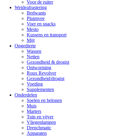
Voor de ruiter
Weideafrastering
Bedwants
Pluimvee
Voer en snacks
Mesto
Kussens en transport
Mijt
Ongedierte
Wassen
Netten
Gezondheid & drogist
Ontworming
Roux Revolver
Gezondheid/drogist
Voeding
Supplementen
Onderdelen
Spelen en belonen
Muis
Marters
Tuin en vijver
Vliegenlampen
Drenchmatic
Apparaten