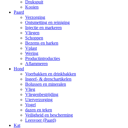
Drukspuit
Kooien
Paard
Verzorging
Ontsmetting en reiniging
Injectie en markeren
Vliegen
Schoppen
Bezems en harken
Vplast
Wering
Productintroducties
Aflammeren
Hond
Voerbakken en drinkbakken
Ingeef- & drenchartikelen
Bolussen en mineralen
Vlieg
Vliegenbestrijding
Uierverzorging
Vogel
dazen en teken
Veiligheid en bescherming
Leesvoer (Paard)
Kat