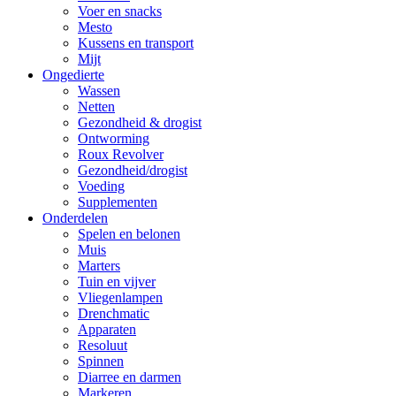
Voer en snacks
Mesto
Kussens en transport
Mijt
Ongedierte
Wassen
Netten
Gezondheid & drogist
Ontworming
Roux Revolver
Gezondheid/drogist
Voeding
Supplementen
Onderdelen
Spelen en belonen
Muis
Marters
Tuin en vijver
Vliegenlampen
Drenchmatic
Apparaten
Resoluut
Spinnen
Diarree en darmen
Markeren