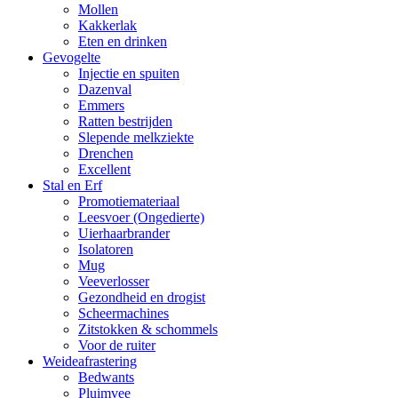
Mollen
Kakkerlak
Eten en drinken
Gevogelte
Injectie en spuiten
Dazenval
Emmers
Ratten bestrijden
Slepende melkziekte
Drenchen
Excellent
Stal en Erf
Promotiemateriaal
Leesvoer (Ongedierte)
Uierhaarbrander
Isolatoren
Mug
Veeverlosser
Gezondheid en drogist
Scheermachines
Zitstokken & schommels
Voor de ruiter
Weideafrastering
Bedwants
Pluimvee