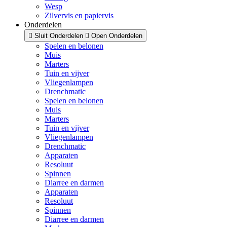
Wesp
Zilvervis en papiervis
Onderdelen
Sluit Onderdelen
Open Onderdelen
Spelen en belonen
Muis
Marters
Tuin en vijver
Vliegenlampen
Drenchmatic
Spelen en belonen
Muis
Marters
Tuin en vijver
Vliegenlampen
Drenchmatic
Apparaten
Resoluut
Spinnen
Diarree en darmen
Apparaten
Resoluut
Spinnen
Diarree en darmen