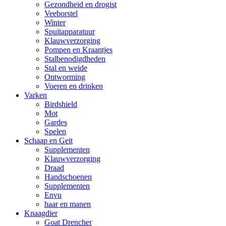
Gezondheid en drogist
Veeborstel
Winter
Spuitapparatuur
Klauwverzorging
Pompen en Kraantjes
Stalbenodigdheden
Stal en weide
Ontworming
Voeren en drinken
Varken
Birdshield
Mot
Gardes
Spelen
Schaap en Geit
Supplementen
Klauwverzorging
Draad
Handschoenen
Supplementen
Envu
haar en manen
Knaagdier
Goat Drencher