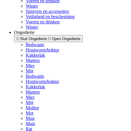
Voeren en drinken
Winter
Sprayers en accessoires
Veiligheid en bescherming
Voeren en drinken
Winter
Ongedierte
Sluit Ongedierte
Open Ongedierte
Bedwants
Houtworm/boktor
Kakkerlak
Marters
Mier
Mijt
Bedwants
Houtworm/boktor
Kakkerlak
Marters
Mier
Mijt
Mollen
Mot
Mug
Muis
Rat