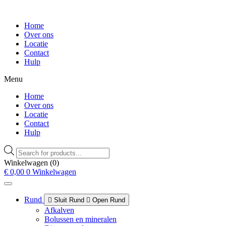
Home
Over ons
Locatie
Contact
Hulp
Menu
Home
Over ons
Locatie
Contact
Hulp
Producten
zoeken
Winkelwagen
(0)
€
0,00
0
Winkelwagen
Rund
Sluit Rund
Open Rund
Afkalven
Bolussen en mineralen