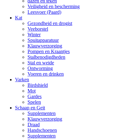
dazen en teken
Veiligheid en bescherming
Leesvoer (Paard)
Kat
Gezondheid en drogist
Veeborstel
Winter
Spuitapparatuur
Klauwverzorging
Pompen en Kraantjes
Stalbenodigdheden
Stal en weide
Ontworming
Voeren en drinken
Varken
Birdshield
Mot
Gardes
Spelen
Schaap en Geit
Supplementen
Klauwverzorging
Draad
Handschoenen
Supplementen