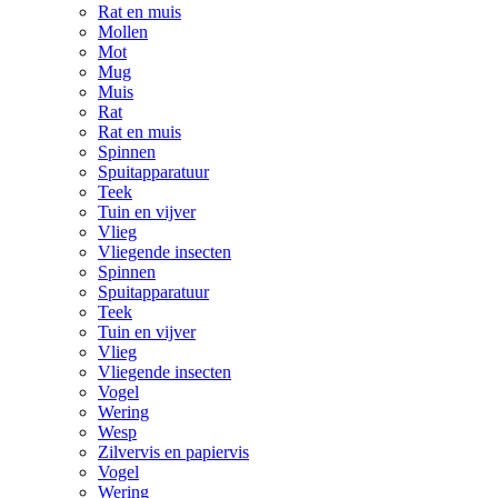
Rat en muis
Mollen
Mot
Mug
Muis
Rat
Rat en muis
Spinnen
Spuitapparatuur
Teek
Tuin en vijver
Vlieg
Vliegende insecten
Spinnen
Spuitapparatuur
Teek
Tuin en vijver
Vlieg
Vliegende insecten
Vogel
Wering
Wesp
Zilvervis en papiervis
Vogel
Wering