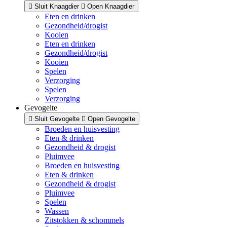
Sluit Knaagdier
Open Knaagdier
Eten en drinken
Gezondheid/drogist
Kooien
Eten en drinken
Gezondheid/drogist
Kooien
Spelen
Verzorging
Spelen
Verzorging
Gevogelte
Sluit Gevogelte
Open Gevogelte
Broeden en huisvesting
Eten & drinken
Gezondheid & drogist
Pluimvee
Broeden en huisvesting
Eten & drinken
Gezondheid & drogist
Pluimvee
Spelen
Wassen
Zitstokken & schommels