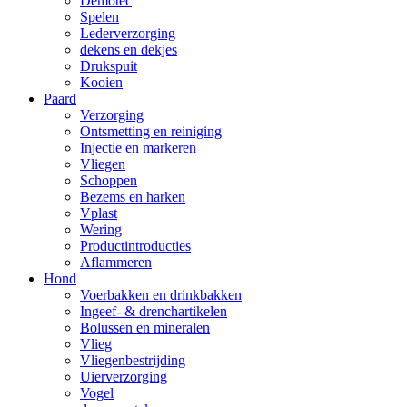
Demotec
Spelen
Lederverzorging
dekens en dekjes
Drukspuit
Kooien
Paard
Verzorging
Ontsmetting en reiniging
Injectie en markeren
Vliegen
Schoppen
Bezems en harken
Vplast
Wering
Productintroducties
Aflammeren
Hond
Voerbakken en drinkbakken
Ingeef- & drenchartikelen
Bolussen en mineralen
Vlieg
Vliegenbestrijding
Uierverzorging
Vogel