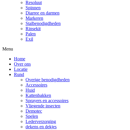
Resoluut
Spinnen
Diarree en darmen
Markeren
Stalbenodigdheden
Rinsekit
Palen
Exil
Menu
Home
Over ons
Locatie
Rund
Overige benodigdheden
Accessoires
Huid
Kattenbakken
Sprayers en accessoires
Vliegende insecten
Demotec
Spelen
Lederverzorging
dekens en dekjes