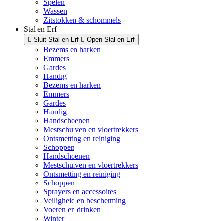
Spelen
Wassen
Zitstokken & schommels
Stal en Erf
Sluit Stal en Erf
Open Stal en Erf
Bezems en harken
Emmers
Gardes
Handig
Bezems en harken
Emmers
Gardes
Handig
Handschoenen
Mestschuiven en vloertrekkers
Ontsmetting en reiniging
Schoppen
Handschoenen
Mestschuiven en vloertrekkers
Ontsmetting en reiniging
Schoppen
Sprayers en accessoires
Veiligheid en bescherming
Voeren en drinken
Winter