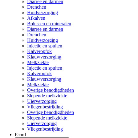
Diarree en darmen
Drenchen
Huidverzorging
Afkalven
Bolussen en mineralen
Diarree en darmen
Drenchen
Huidverzorging
Injectie en spuiten
Kalveropfok
Klauwverzorging
Melkziekte
Injectie en spuiten
Kalveropfok
Klauwverzorging
Melkziekte
Overige benodigdheden
Slepende melkziekte
Uierverzorging
Vliegenbestrijding
Overige benodigdheden
Slepende melkziekte
Uierverzorging
Vliegenbestrijding
Paard