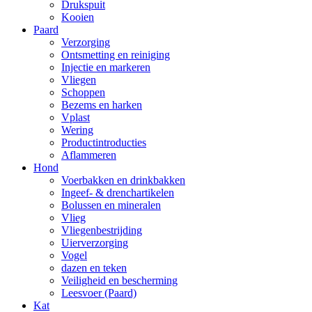
Drukspuit
Kooien
Paard
Verzorging
Ontsmetting en reiniging
Injectie en markeren
Vliegen
Schoppen
Bezems en harken
Vplast
Wering
Productintroducties
Aflammeren
Hond
Voerbakken en drinkbakken
Ingeef- & drenchartikelen
Bolussen en mineralen
Vlieg
Vliegenbestrijding
Uierverzorging
Vogel
dazen en teken
Veiligheid en bescherming
Leesvoer (Paard)
Kat